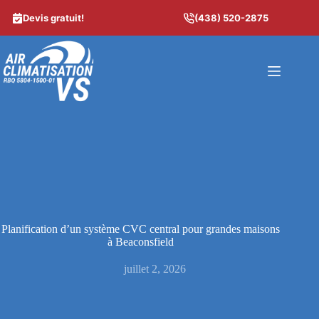
Skip
to
Devis gratuit!
(438) 520-2875
content
Planification d’un système CVC central pour grandes maisons
à Beaconsfield
juillet 2, 2026